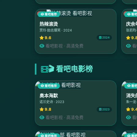
新
新
看吧推荐
看吧
热辣滚烫
庆余
贾玲·励志爆笑 · 2024
张若昀·
9.6
9.
2024
看吧影视 · 高清免费
看
🎬 看吧电影榜
看吧推荐
看吧
奥本海默
消失
诺兰史诗 · 2023
朱一龙·
9.8
9.
2023
看吧影视 · 高清免费
看
看吧推荐
看吧