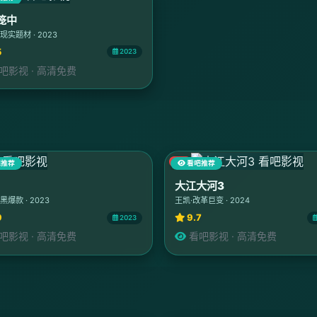
笼中
现实题材 · 2023
5
2023
吧影视 · 高清免费
新
推荐
看吧推荐
大江大河3
黑爆款 · 2023
王凯·改革巨变 · 2024
9
9.7
2023
吧影视 · 高清免费
看吧影视 · 高清免费