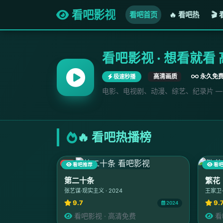
看吧影视
看吧首页
🔥 看吧热
🎬
看吧影视 · 想看就看
高清画质
永久免
极速秒播
电影、电视剧、动漫、综艺、纪录片 
🔥 看吧热播榜
新
看吧推荐
看吧
第二十条
繁花
张艺谋·现实主义 · 2024
王家卫·
9.7
9.
2024
看吧影视 · 高清免费
看